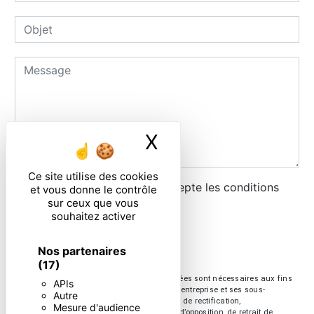
X
Masquer le ban
Ce site utilise des cookies
En cochant cette case, j'accepte les conditions
et vous donne le contrôle
sur ceux que vous
particulières ci-dessous **
souhaitez activer
ENVOYER
Nos partenaires
(17)
** Les données personnelles communiquées sont nécessaires aux fins
APIs
de vous contacter. Elles sont destinées à l'entreprise et ses sous-
Autre
traitants. Vous disposez de droits d’accès, de rectification,
Mesure d'audience
d’effacement, de portabilité, de limitation, d’opposition, de retrait de