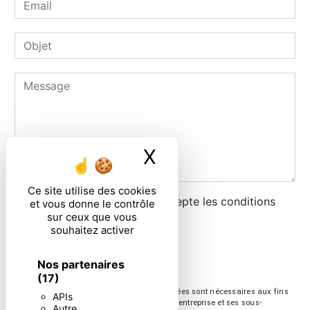
X
Masquer le ban
Ce site utilise des cookies
En cochant cette case, j'accepte les conditions
et vous donne le contrôle
sur ceux que vous
particulières ci-dessous **
souhaitez activer
ENVOYER
Nos partenaires
(17)
** Les données personnelles communiquées sont nécessaires aux fins
APIs
de vous contacter. Elles sont destinées à l'entreprise et ses sous-
Autre