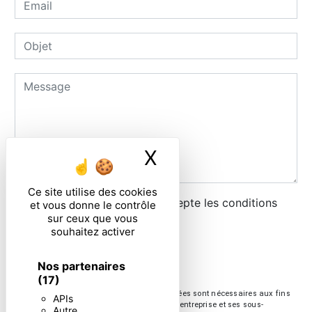
X
Masquer le ban
Ce site utilise des cookies
En cochant cette case, j'accepte les conditions
et vous donne le contrôle
sur ceux que vous
particulières ci-dessous **
souhaitez activer
ENVOYER
Nos partenaires
(17)
** Les données personnelles communiquées sont nécessaires aux fins
APIs
de vous contacter. Elles sont destinées à l'entreprise et ses sous-
Autre