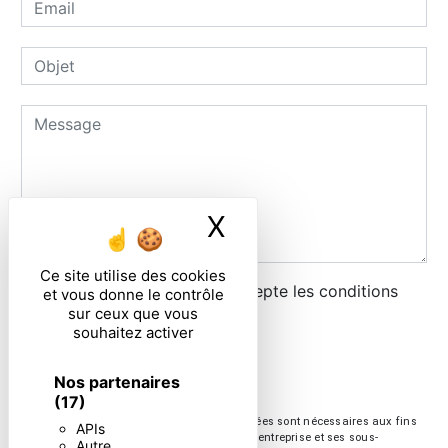
X
Masquer le ban
Ce site utilise des cookies
En cochant cette case, j'accepte les conditions
et vous donne le contrôle
sur ceux que vous
particulières ci-dessous **
souhaitez activer
ENVOYER
Nos partenaires
(17)
** Les données personnelles communiquées sont nécessaires aux fins
APIs
de vous contacter. Elles sont destinées à l'entreprise et ses sous-
Autre