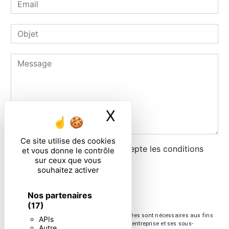
X
Masquer le ban
Ce site utilise des cookies
En cochant cette case, j'accepte les conditions
et vous donne le contrôle
sur ceux que vous
particulières ci-dessous **
souhaitez activer
ENVOYER
Nos partenaires
(17)
** Les données personnelles communiquées sont nécessaires aux fins
APIs
de vous contacter. Elles sont destinées à l'entreprise et ses sous-
Autre