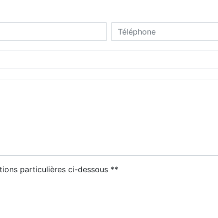
deau des cookies
tions particulières ci-dessous **
ENVOYER