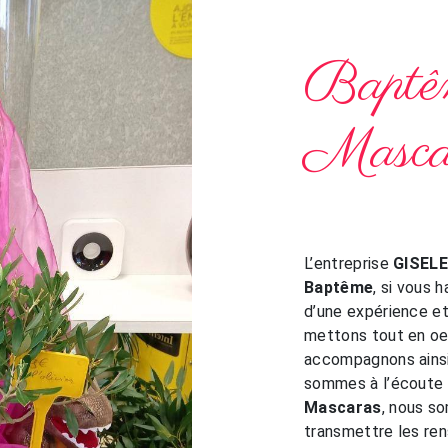
Baptê
Masca
L’entreprise
GISEL
Baptême
, si vous 
d’une expérience et 
mettons tout en oeu
accompagnons ainsi
sommes à l’écoute d
Mascaras
, nous s
transmettre les re