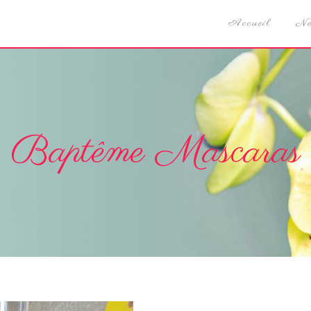
Accueil
No
Baptême Mascaras