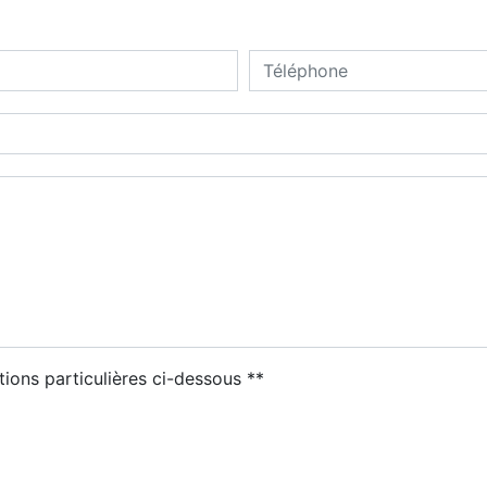
deau des cookies
tions particulières ci-dessous **
ENVOYER