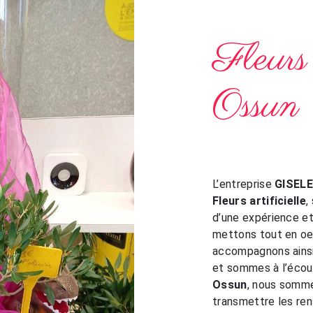
Fleurs 
Ossun
L’entreprise
GISEL
Fleurs artificielle
,
d’une expérience et 
mettons tout en oeu
accompagnons ainsi
et sommes à l’écout
Ossun
, nous somme
transmettre les re