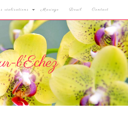
s réalisations
Mariage
Deuil
Contact
ur-l'Echez