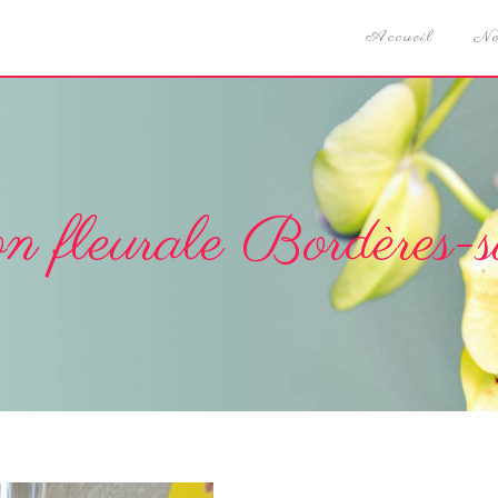
Accueil
No
on fleurale Bordères-s