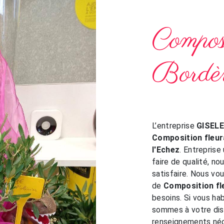
Composi
Bordèr
L’entreprise
GISEL
Composition fleur
l'Echez
. Entreprise
faire de qualité, n
satisfaire. Nous vo
de
Composition fl
besoins. Si vous ha
sommes à votre dis
renseignements néc