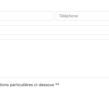
deau des cookies
tions particulières ci-dessous **
ENVOYER