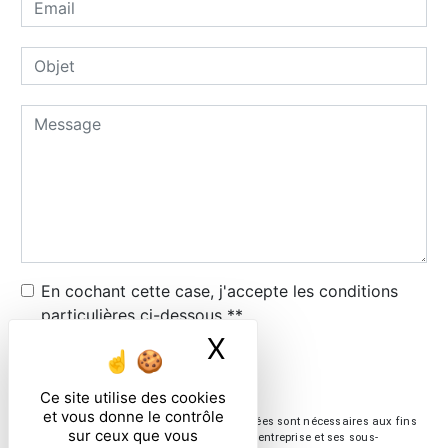
En cochant cette case, j'accepte les conditions
particulières ci-dessous **
X
Masquer le ban
ENVOYER
Ce site utilise des cookies
et vous donne le contrôle
** Les données personnelles communiquées sont nécessaires aux fins
sur ceux que vous
de vous contacter. Elles sont destinées à l'entreprise et ses sous-