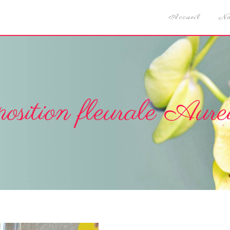
Accueil
No
osition fleurale Aure