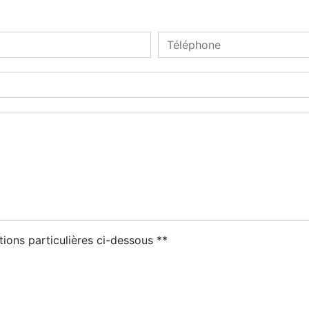
deau des cookies
tions particulières ci-dessous **
ENVOYER