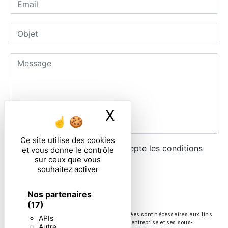
X
Masquer le ban
Ce site utilise des cookies
En cochant cette case, j'accepte les conditions
et vous donne le contrôle
sur ceux que vous
particulières ci-dessous **
souhaitez activer
ENVOYER
Nos partenaires
(17)
** Les données personnelles communiquées sont nécessaires aux fins
APIs
de vous contacter. Elles sont destinées à l'entreprise et ses sous-
Autre