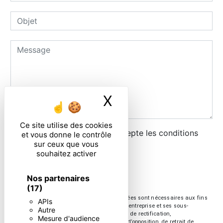
X
Masquer le ban
Ce site utilise des cookies
En cochant cette case, j'accepte les conditions
et vous donne le contrôle
sur ceux que vous
particulières ci-dessous **
souhaitez activer
ENVOYER
Nos partenaires
(17)
** Les données personnelles communiquées sont nécessaires aux fins
APIs
de vous contacter. Elles sont destinées à l'entreprise et ses sous-
Autre
traitants. Vous disposez de droits d’accès, de rectification,
Mesure d'audience
d’effacement, de portabilité, de limitation, d’opposition, de retrait de