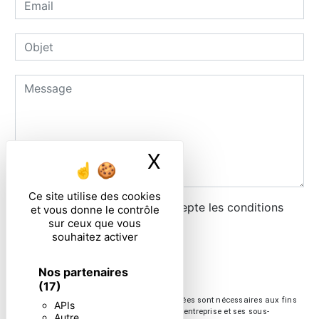
X
Masquer le ban
Ce site utilise des cookies
En cochant cette case, j'accepte les conditions
et vous donne le contrôle
sur ceux que vous
particulières ci-dessous **
souhaitez activer
ENVOYER
Nos partenaires
(17)
** Les données personnelles communiquées sont nécessaires aux fins
APIs
de vous contacter. Elles sont destinées à l'entreprise et ses sous-
Autre