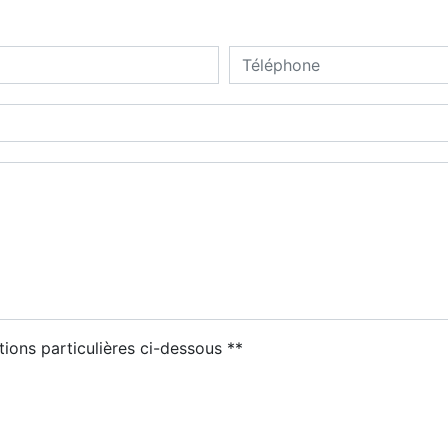
deau des cookies
tions particulières ci-dessous **
ENVOYER