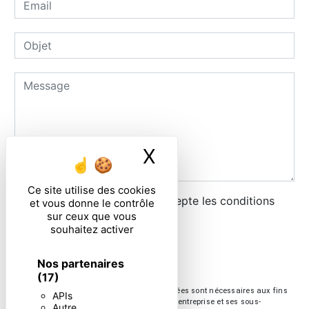
X
Masquer le ban
Ce site utilise des cookies
En cochant cette case, j'accepte les conditions
et vous donne le contrôle
sur ceux que vous
particulières ci-dessous **
souhaitez activer
ENVOYER
Nos partenaires
(17)
** Les données personnelles communiquées sont nécessaires aux fins
APIs
de vous contacter. Elles sont destinées à l'entreprise et ses sous-
Autre