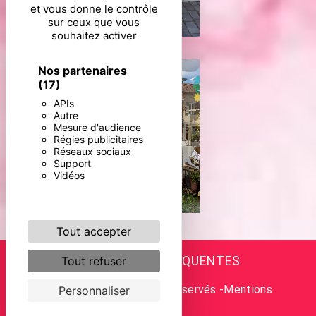
et vous donne le contrôle
sur ceux que vous
souhaitez activer
Nos partenaires
(17)
APIs
Autre
Mesure d'audience
Régies publicitaires
Réseaux sociaux
Support
Vidéos
Tout accepter
RECHERCHES FRÉQUENTES
Tout refuser
©
Vistalid
- 2026 - Tous droits réservés -
Mentions
Personnaliser
légales